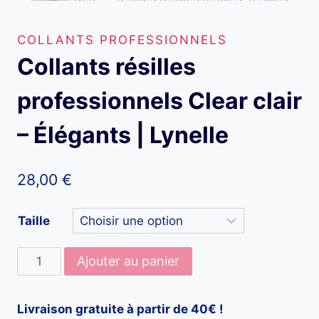
COLLANTS PROFESSIONNELS
Collants résilles
professionnels Clear clair
– Élégants | Lynelle
28,00
€
Taille
quantité
Ajouter au panier
de
Collants
Livraison gratuite à partir de 40€ !
résilles