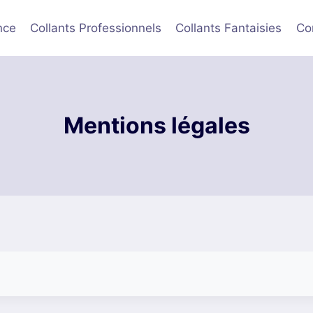
ce Métropolitaine et Belgique à partir de 40 € d’achat. L
nce
Collants Professionnels
Collants Fantaisies
Co
Mentions légales