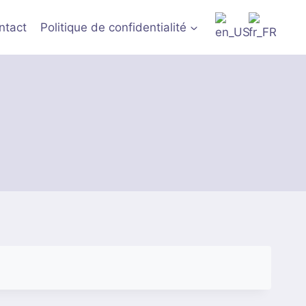
ivraison assurée en Europe.
ntact
Politique de confidentialité