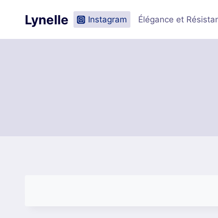
Aller
Livraison gratuite en Fran
Lynelle
au
Instagram
Élégance et Résista
contenu