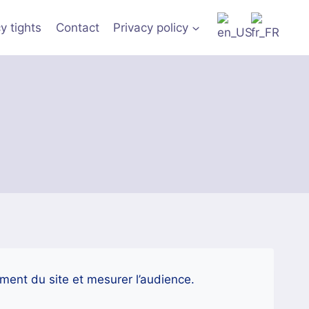
ivraison assurée en Europe.
y tights
Contact
Privacy policy
nement du site et mesurer l’audience.