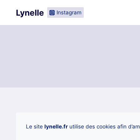
Skip
Livraison gratuite en Fran
Lynelle
to
Instagram
content
Le site
lynelle.fr
utilise des cookies afin d’am