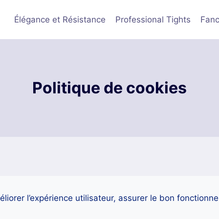
ce Métropolitaine et Belgique à partir de 40 € d’achat. L
Élégance et Résistance
Professional Tights
Fanc
Politique de cookies
éliorer l’expérience utilisateur, assurer le bon fonction